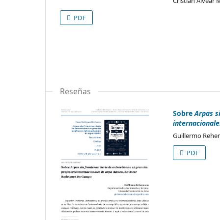
Cristián Alvear 
PDF
Reseñas
Sobre
Arpas s
internacionale
Guillermo Rehe
PDF