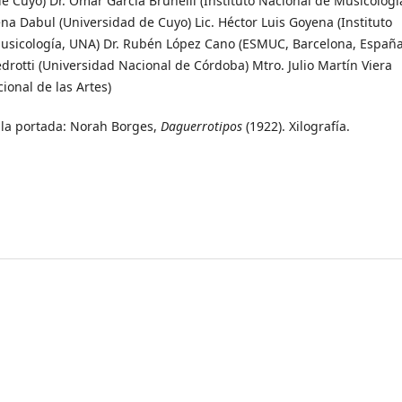
e Cuyo) Dr. Omar García Brunelli (Instituto Nacional de Musicologí
na Dabul (Universidad de Cuyo) Lic. Héctor Luis Goyena (Instituto
usicología, UNA) Dr. Rubén López Cano (ESMUC, Barcelona, España
edrotti (Universidad Nacional de Córdoba) Mtro. Julio Martín Viera
ional de las Artes)
e la portada: Norah Borges,
Daguerrotipos
(1922). Xilografía.