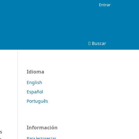
Entrar
Buscar
Idioma
English
Español
Português
Información
is
Para lectores/as