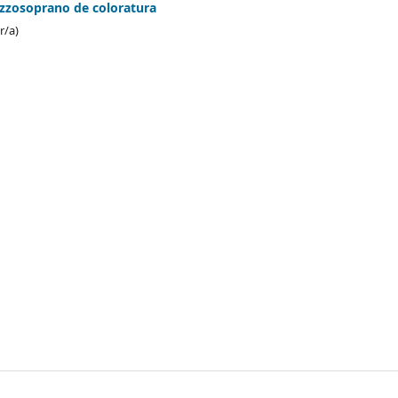
ezzosoprano de coloratura
r/a)