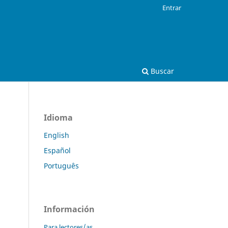
Entrar
Buscar
Idioma
English
Español
Português
Información
Para lectores/as