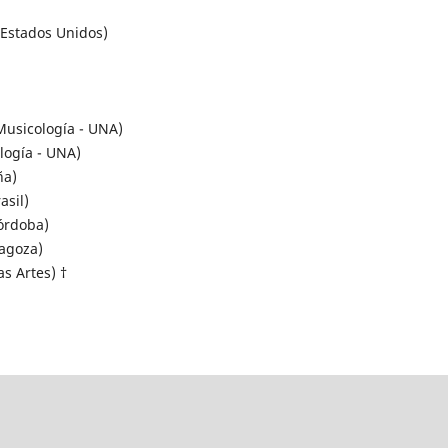
 Estados Unidos)
 Musicología - UNA)
logía - UNA)
ña)
asil)
Córdoba)
ragoza)
as Artes) †