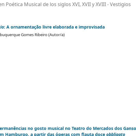
 Poética Musical de los siglos XVI, XVII y XVIII - Vestigios
tio
: A ornamentação livre elaborada e improvisada
lbuquerque Gomes Ribeiro (Autor/a)
ermanências no gosto musical no Teatro do Mercados dos Gans
em Hamburgo, a partir das óperas com flauta doce
obbligato