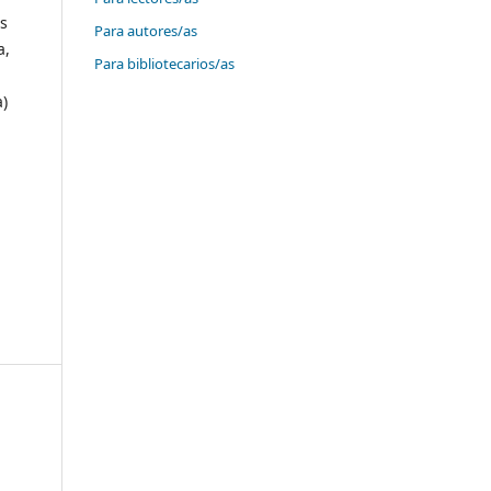
is
Para autores/as
a,
Para bibliotecarios/as
)