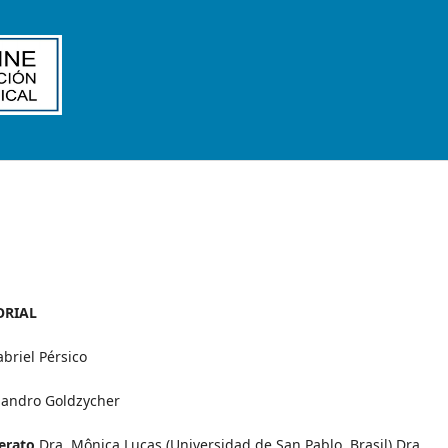
ORIAL
abriel Pérsico
ejandro Goldzycher
ferato
Dra. Mônica Lucas (Universidad de San Pablo, Brasil) Dra.