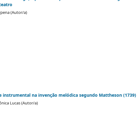
teatro
rpena (Autor/a)
e instrumental na invenção melódica segundo Mattheson (1739)
nica Lucas (Autor/a)