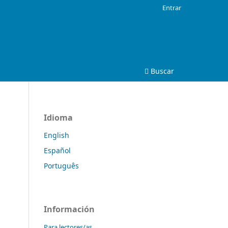
Entrar
Buscar
Idioma
English
Español
Português
Información
Para lectores/as